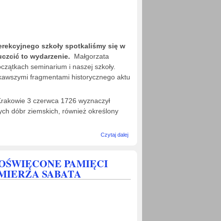
 erekcyjnego szkoły spotkaliśmy się w
uczcić to wydarzenie.
Małgorzata
czątkach seminarium i naszej szkoły.
ekawszymi fragmentami historycznego aktu
Krakowie 3 czerwca 1726 wyznaczył
ych dóbr ziemskich, również określony
wpis 300 LAT
Czytaj dalej
AKTU
EREKCYJNEGO
SZKOLY
POŚWIĘCONE PAMIĘCI
IMIERZA SABATA