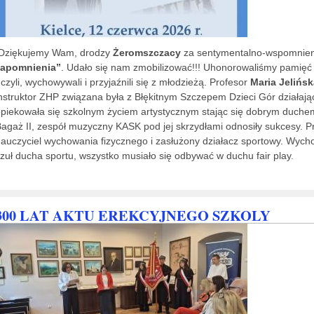
Dziękujemy Wam, drodzy
Żeromszczacy
za sentymentalno-wspomnien
zapomnienia”
. Udało się nam zmobilizować!!! Uhonorowaliśmy pamię
czyli, wychowywali i przyjaźnili się z młodzieżą. Profesor
Maria Jelińsk
nstruktor ZHP związana była z Błękitnym Szczepem Dzieci Gór działaj
piekowała się szkolnym życiem artystycznym stając się dobrym duchem w
agaż II, zespół muzyczny KASK pod jej skrzydłami odnosiły sukcesy. P
auczyciel wychowania fizycznego i zasłużony działacz sportowy. Wych
zuł ducha sportu, wszystko musiało się odbywać w duchu fair play.
300 LAT AKTU EREKCYJNEGO SZKOLY