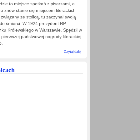
dzie to miejsce spotkań z pisarzami, a
o znów stanie się miejscem literackich
 związany ze stolicą, tu zaczynał swoją
aż do śmierci. W 1924 prezydent RP
mku Królewskiego w Warszawie. Spędził w
 pierwszej państwowej nagrody literackiej
o.
wpis
Czytaj dalej
WYCIECZKA
DO
WARSZAWY -
lcach
ŚLADAMI
STEFANA
ŻEROMSKIEGO