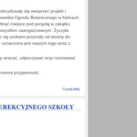
zdecydowały się wesprzeć projekt i
erownika Ogrodu Botanicznego w Kielcach.
brać miejsce pod pergolą w zakątku
a wszystkim zaangażowanym. Życzyła
ąc się urokami przyrody od wiosny do
u, oznaczona jest naszym logo wraz z
my wracać, odpoczywać oraz rozmawiać
gromna przyjemność.
wpis Mamy
Czytaj dalej
swoje
miejsce w
Ogrodzie
 EREKCYJNEGO SZKOŁY
Botanicznym
w Kielcach