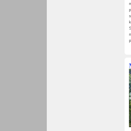
m
p
s
k
S
n
p