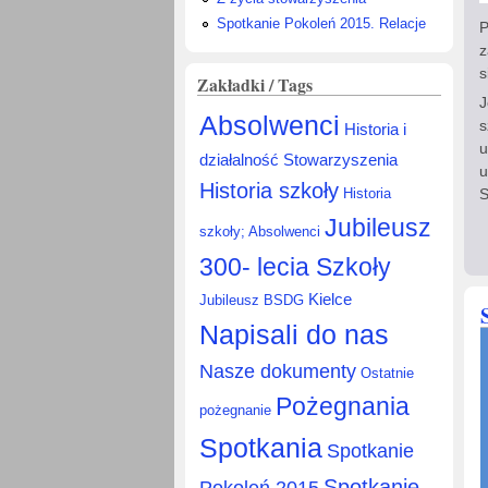
Spotkanie Pokoleń 2015. Relacje
P
z
s
Zakładki / Tags
J
Absolwenci
s
Historia i
u
działalność Stowarzyszenia
u
Historia szkoły
S
Historia
Jubileusz
szkoły; Absolwenci
300- lecia Szkoły
Kielce
Jubileusz BSDG
Napisali do nas
Nasze dokumenty
Ostatnie
Pożegnania
pożegnanie
Spotkania
Spotkanie
Spotkanie
Pokoleń 2015