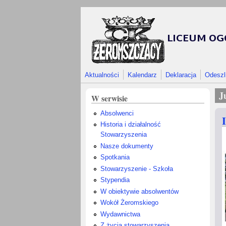
Przejdź do treści
Aktualności
Kalendarz
Deklaracja
Odeszl
J
W serwisie
Absolwenci
Historia i działalność
Stowarzyszenia
Nasze dokumenty
Spotkania
Stowarzyszenie - Szkoła
Stypendia
W obiektywie absolwentów
Wokół Żeromskiego
Wydawnictwa
Z życia stowarzyszenia