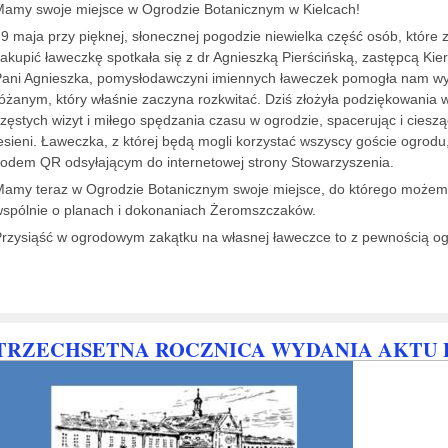
amy swoje miejsce w Ogrodzie Botanicznym w Kielcach!
9 maja przy pięknej, słonecznej pogodzie niewielka część osób, które 
akupić ławeczkę spotkała się z dr Agnieszką Pierścińską, zastępcą Ki
ani Agnieszka, pomysłodawczyni imiennych ławeczek pomogła nam wy
óżanym, który właśnie zaczyna rozkwitać. Dziś złożyła podziękowani
zęstych wizyt i miłego spędzania czasu w ogrodzie, spacerując i ciesz
esieni. Ławeczka, z której będą mogli korzystać wszyscy goście ogrod
odem QR odsyłającym do internetowej strony Stowarzyszenia.
Mamy teraz w Ogrodzie Botanicznym swoje miejsce, do którego może
spólnie o planach i dokonaniach Żeromszczaków.
rzysiąść w ogrodowym zakątku na własnej ławeczce to z pewnością o
TRZECHSETNA ROCZNICA WYDANIA AKTU