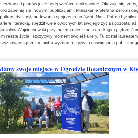
ieszkania i planów jakie będą wkrótce realizowane. Okazuje się, że bę
ółki zapełnią się nowymi publikacjami. Mieszkanie Stefana Żeromskieg
potkań, dyskusji, budowania spojrzenia na świat. Nasz Patron był silnie
arierę literacką, spędził wiele owocnych lat swojego życia i pozostał 
tanisław Wojciechowski przyznał mu mieszkanie na drugim piętrze Za
im resztę życia i szczytowy moment swojej kariery. Tu został laureatem
rzyznawanej przez ministra wyznań religijnych i oświecenia publiczneg
Mamy swoje miejsce w Ogrodzie Botanicznym w Kie