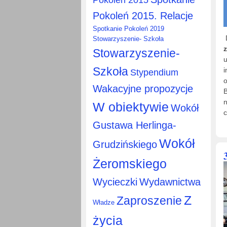
Pokoleń 2015. Relacje
Spotkanie Pokoleń 2019
Stowarzyszenie- Szkoła
Stowarzyszenie-
u
Szkoła
i
Stypendium
o
Wakacyjne propozycje
B
n
W obiektywie
Wokół
c
Gustawa Herlinga-
Wokół
Grudzińskiego
Żeromskiego
Wycieczki
Wydawnictwa
Z
Zaproszenie
Władze
życia