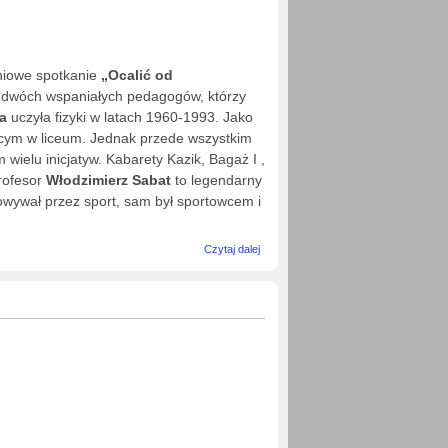
iowe spotkanie
„Ocalić od
ć dwóch wspaniałych pedagogów, którzy
a
uczyła fizyki w latach 1960-1993. Jako
ącym w liceum. Jednak przede wszystkim
ielu inicjatyw. Kabarety Kazik, Bagaż I ,
rofesor
Włodzimierz Sabat
to legendarny
owywał przez sport, sam był sportowcem i
wpis
Czytaj dalej
Spotkanie
„Ocalić od
zapomnienia”.