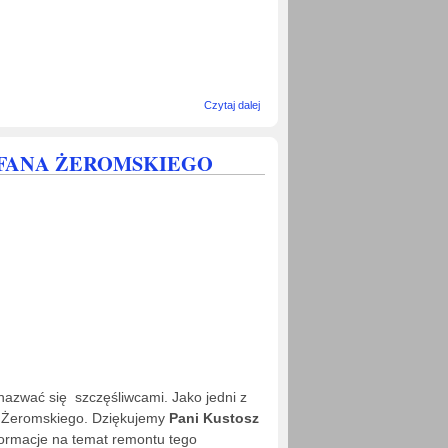
wpis "OCALIĆ
Czytaj dalej
OD
ZAPOMNIENIA"
- SPOTKANIE
EFANA ŻEROMSKIEGO
POŚWIĘCONE
PAMIĘCI
PROFESORÓW:
MARII
JELIŃSKIEJ I
WŁODZIMIERZA
SABATA
azwać się szczęśliwcami. Jako jedni z
a Żeromskiego. Dziękujemy
Pani Kustosz
formacje na temat remontu tego