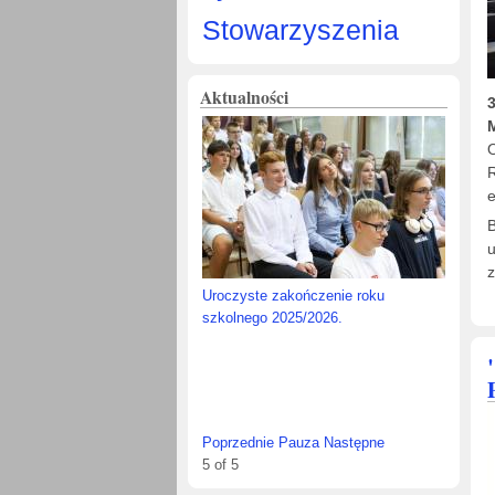
Stowarzyszenia
Aktualności
M
Zmarł Andrzej Wincewicz, matura
O
1997
R
e
B
u
z
Poprzednie
Pauza
Następne
2
of
5