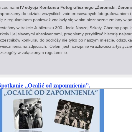
rzed nami
IV edycja Konkursu Fotograficznego „Żeromski, Żerom
apraszamy do udziału wszystkich zainteresowanych fotografowaniem 
ię z regulaminem ponieważ znalazły się w nim nieznaczne zmiany w p
esteśmy w trakcie Jubileuszu 300 - lecia Naszej Szkoły. Chcemy popu
zkoły i jej sławnymi absolwentami, pragniemy przybliżyć historię najstar
czestników konkursu do podróży nie tylko po naszym mieście, odszuka
wiecznienia na zdjęciach. Celem jest rozwijanie wrażliwości artystycznej
zczegóły w załączonym regulaminie.
Spotkanie „Ocalić od zapomnienia”.