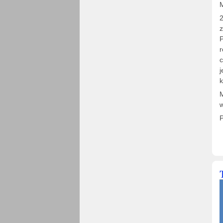
M
2
z
P
r
c
j
k
w
P