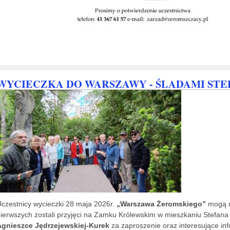
WYCIECZKA DO WARSZAWY - ŚLADAMI ST
czestnicy wycieczki 28 maja 2026r.
„Warszawa Żeromskiego”
mogą n
ierwszych zostali przyjęci na Zamku Królewskim w mieszkaniu Stefan
Agnieszce Jędrzejewskiej-Kurek
za zaproszenie oraz interesujące in