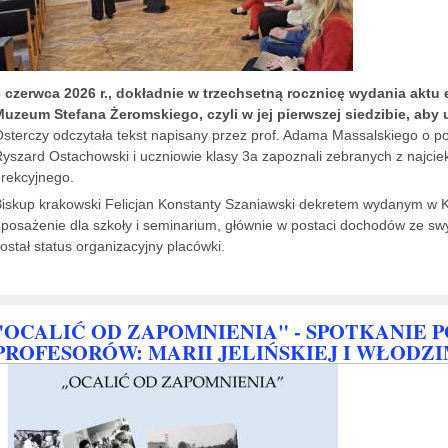
3 czerwca 2026 r., dokładnie w trzechsetną rocznicę wydania aktu
uzeum Stefana Żeromskiego, czyli w jej pierwszej siedzibie, aby 
sterczy odczytała tekst napisany przez prof. Adama Massalskiego o po
yszard Ostachowski i uczniowie klasy 3a zapoznali zebranych z najci
rekcyjnego.
iskup krakowski Felicjan Konstanty Szaniawski dekretem wydanym w 
posażenie dla szkoły i seminarium, głównie w postaci dochodów ze sw
ostał status organizacyjny placówki.
"OCALIĆ OD ZAPOMNIENIA" - SPOTKANIE 
PROFESORÓW: MARII JELIŃSKIEJ I WŁODZ