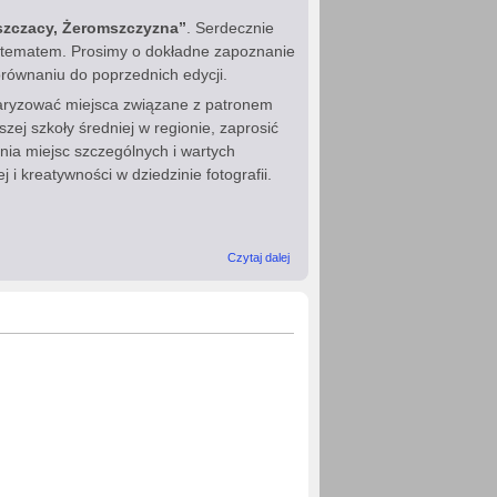
szczacy, Żeromszczyzna”
. Serdecznie
i tematem. Prosimy o dokładne zapoznanie
orównaniu do poprzednich edycji.
laryzować miejsca związane z patronem
szej szkoły średniej w regionie, zaprosić
nia miejsc szczególnych i wartych
 i kreatywności w dziedzinie fotografii.
wpis IV edycja
Czytaj dalej
Konkursu
Fotograficznego
„Żeromski,
Żeromszczacy,
Żeromszczyzna”