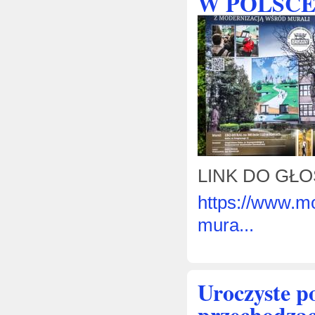
W POLSC
LINK DO GŁ
https://www.mo
mura...
Uroczyste p
przechodząc