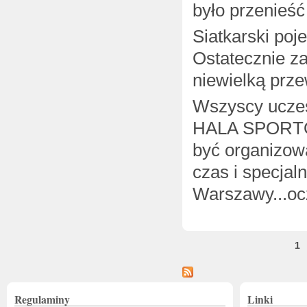
było przenieść
Siatkarski poj
Ostatecznie z
niewielką prze
Wszyscy uczes
HALA SPORTOWA
być organizowa
czas i specjal
Warszawy...ocz
Strony
1
Regulaminy
Linki