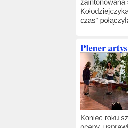
zaintonowana 
Kołodziejczyk
czas” połączy
Plener arty
Koniec roku sz
oceny, usprawi