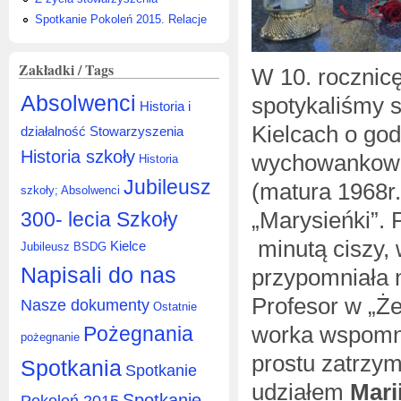
Spotkanie Pokoleń 2015. Relacje
Zakładki / Tags
W 10. rocznicę
Absolwenci
spotykaliśmy 
Historia i
Kielcach o godz
działalność Stowarzyszenia
Historia szkoły
wychowankowie,
Historia
Jubileusz
(matura 1968r
szkoły; Absolwenci
„Marysieńki”. 
300- lecia Szkoły
minutą ciszy,
Kielce
Jubileusz BSDG
Napisali do nas
przypomniała n
Profesor w „Że
Nasze dokumenty
Ostatnie
worka wspomni
Pożegnania
pożegnanie
prostu zatrzy
Spotkania
Spotkanie
udziałem
Marii
Spotkanie
Pokoleń 2015