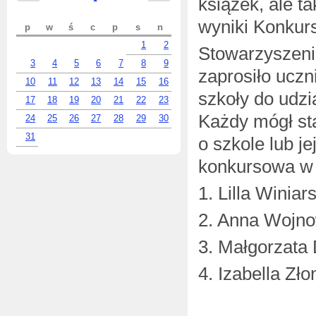
książek, ale t
wyniki Konkur
p
w
ś
c
p
s
n
1
2
Stowarzyszeni
3
4
5
6
7
8
9
zaprosiło ucz
10
11
12
13
14
15
16
szkoły do udzi
17
18
19
20
21
22
23
Każdy mógł sta
24
25
26
27
28
29
30
31
o szkole lub j
konkursowa w 
1. Lilla Winia
2. Anna Wojno
3. Małgorzata
4. Izabella Zł