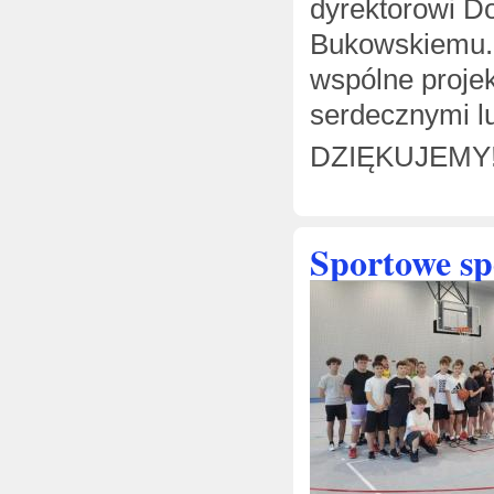
dyrektorowi D
Bukowskiemu.
wspólne projek
serdecznymi l
DZIĘKUJEMY!
Sportowe sp