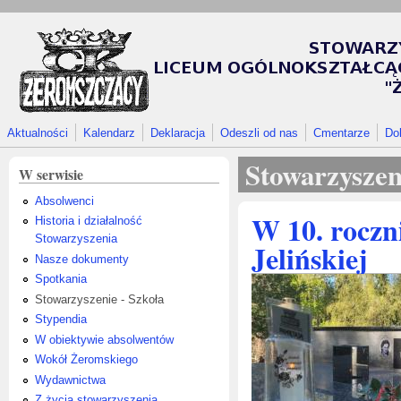
Przejdź do treści
Aktualności
Kalendarz
Deklaracja
Odeszli od nas
Cmentarze
Do
Stowarzyszen
W serwisie
Absolwenci
W 10. roczn
Historia i działalność
Stowarzyszenia
Jelińskiej
Nasze dokumenty
Spotkania
Stowarzyszenie - Szkoła
Stypendia
W obiektywie absolwentów
Wokół Żeromskiego
Wydawnictwa
Z życia stowarzyszenia