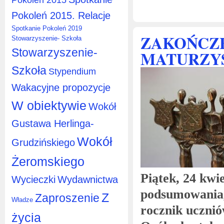
Pokoleń 2015. Relacje
Spotkanie Pokoleń 2019
ZAKOŃCZ
Stowarzyszenie- Szkoła
Stowarzyszenie-
MATURZYST
Szkoła
Stypendium
Wakacyjne propozycje
W obiektywie
Wokół
Gustawa Herlinga-
Wokół
Grudzińskiego
Żeromskiego
Piątek, 24 kwie
Wycieczki
Wydawnictwa
podsumowania,
Z
Zaproszenie
Władze
rocznik uczni
życia