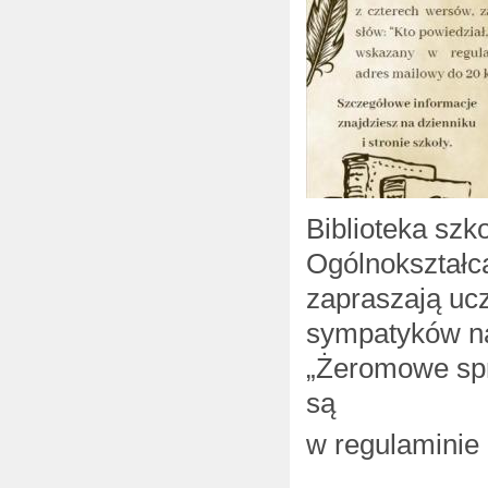
Biblioteka sz
Ogólnokształc
zapraszają ucz
sympatyków nas
„Żeromowe spr
są
w regulaminie