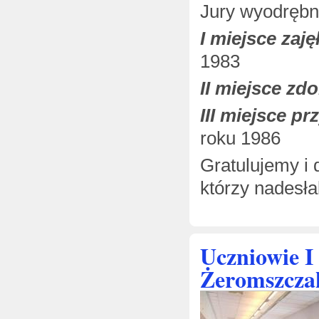
Jury wyodrębni
I miejsce zaj
1983
II miejsce zd
III miejsce p
roku 1986
Gratulujemy i 
którzy nadesła
Uczniowie I
Żeromszcza