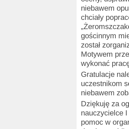
niebawem opust
chciały poprac
„Żeromszcza
gościnnym miej
został zorgan
Motywem przew
wykonać pracę
Gratulacje nal
uczestnikom se
niebawem zoba
Dziękuję za o
nauczycielce 
pomoc w organi