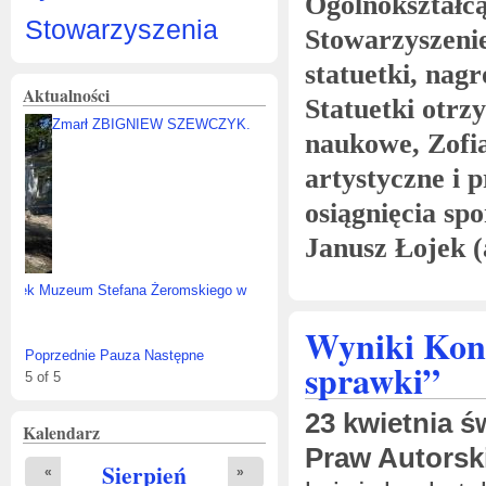
Ogólnokształc
Stowarzyszenia
Stowarzyszeni
statuetki, nagr
Aktualności
Statuetki otrz
Zmarł ZBIGNIEW SZEWCZYK.
naukowe, Zofia
artystyczne i 
osiągnięcia sp
Janusz Łojek (
Wyniki Kon
Poprzednie
Pauza
Następne
sprawki”
5
of
5
23 kwietnia 
Kalendarz
Praw Autorsk
Sierpień
«
»