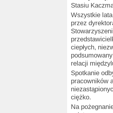
Stasiu Kaczma
Wszystkie lat
przez dyrekto
Stowarzyszeni
przedstawicie
ciepłych, niez
podsumowany o
relacji między
Spotkanie odby
pracowników ad
niezastąpionyc
ciężko.
Na pożegnanie 