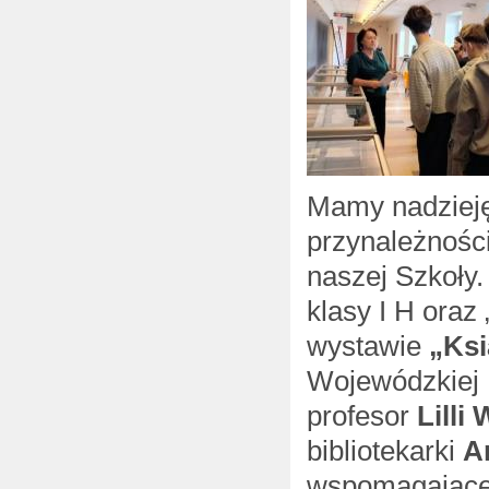
Mamy nadzieję
przynależnośc
naszej Szkoły.
klasy I H oraz
wystawie
„Ksi
Wojewódzkiej B
profesor
Lilli
bibliotekarki
A
wspomagające