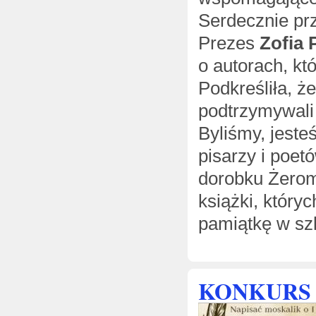
Serdecznie prz
Prezes
Zofia 
o autorach, kt
Podkreśliła, ż
podtrzymywali t
Byliśmy, jest
pisarzy i poe
dorobku Żerom
książki, któryc
pamiątkę w szk
KONKURS L