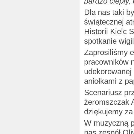
bardzo ciepły
Dla nas taki b
świątecznej a
Historii Kiel
spotkanie wigil
Zaprosiliśmy 
pracowników n
udekorowanej 
aniołkami z pa
Scenariusz prz
żeromszczak A
dziękujemy za
W muzyczną po
nas zespół Oli