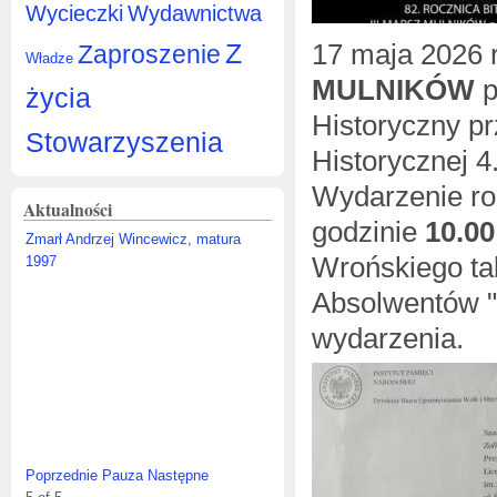
Wycieczki
Wydawnictwa
Z
17 maja 2026 
Zaproszenie
Władze
MULNIKÓW
p
życia
Historyczny p
Stowarzyszenia
Historycznej 4
Wydarzenie r
Aktualności
godzinie
10.00
Zmarł Andrzej Wincewicz, matura
Wrońskiego t
1997
Absolwentów "
wydarzenia.
Poprzednie
Pauza
Następne