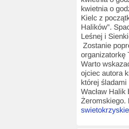
kwietnia o god
Kielc z począt
Halików”. Spac
Leśnej i Sien
Zostanie pop
organizatorkę 
Warto wskaza
ojciec autora 
której śladami
Wacław Halik 
Żeromskiego. K
swietokrzyskie