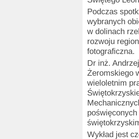
Podczas spotka
wybranych obi
w dolinach rze
rozwoju regio
fotograficzna.
Dr inż. Andrze
Żeromskiego w 
wieloletnim p
Świętokrzyski
Mechanicznych 
poświęconych h
świętokrzyski
Wykład jest cz