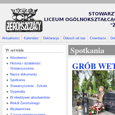
Przejdź do treści
Aktualności
Kalendarz
Deklaracja
Odeszli od nas
Cmentarze
Do
Spotkania
W serwisie
Absolwenci
GRÓB WE
Historia i działalność
Stowarzyszenia
Nasze dokumenty
Spotkania
Stowarzyszenie - Szkoła
Stypendia
W obiektywie absolwentów
Wokół Żeromskiego
Wydawnictwa
Z życia stowarzyszenia