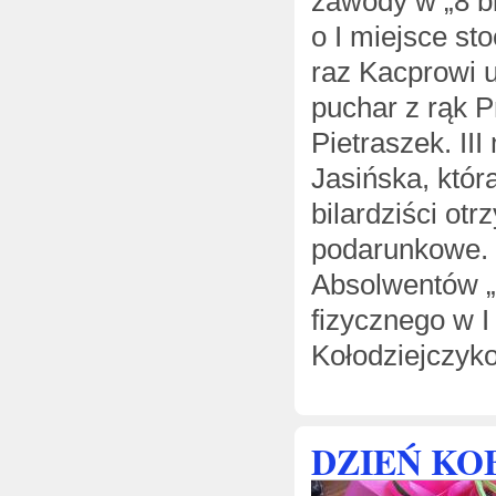
zawody w „8 bi
o I miejsce sto
raz Kacprowi u
puchar z rąk 
Pietraszek. II
Jasińska, która
bilardziści ot
podarunkowe. 
Absolwentów „
fizycznego w 
Kołodziejczyk
DZIEŃ KOB