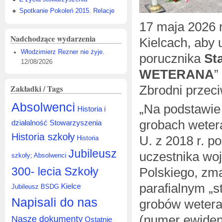
Spotkanie Pokoleń 2015. Relacje
17 maja 2026 
Nadchodzące wydarzenia
Kielcach, aby 
Włodzimierz Rezner nie żyje.
porucznika
St
12/08/2026
WETERANA
”
Zakładki / Tags
Zbrodni przec
Absolwenci
„Na podstawie 
Historia i
grobach wetera
działalność Stowarzyszenia
Historia szkoły
U. z 2018 r. p
Historia
Jubileusz
uczestnika woj
szkoły; Absolwenci
300- lecia Szkoły
Polskiego, zma
parafialnym „s
Kielce
Jubileusz BSDG
Napisali do nas
grobów wetera
(numer ewiden
Nasze dokumenty
Ostatnie