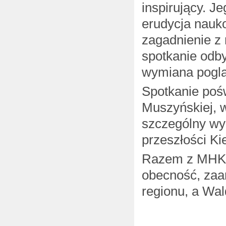
inspirujący. J
erudycja nauk
zagadnienie z
spotkanie odb
wymiana poglą
Spotkanie poś
Muszyńskiej, w
szczególny wym
przeszłości Ki
Razem z MHK 
obecność, zaa
regionu, a Wa