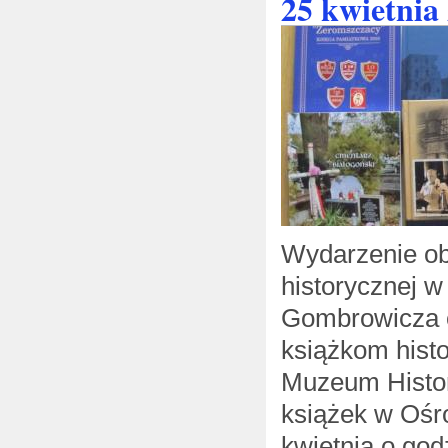
25 kwietnia
Wydarzenie ob
historycznej w
Gombrowicza o
książkom hist
Muzeum Histori
książek w Ośro
kwietnia o god