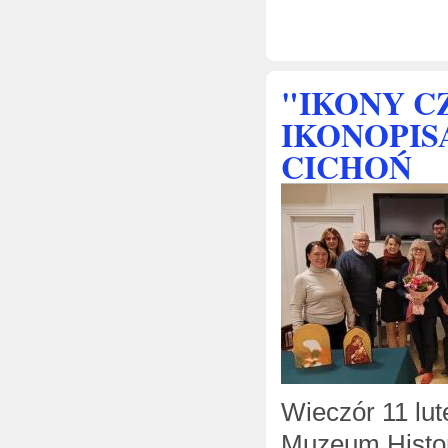
"IKONY C
IKONOPIS
CICHOŃ
Wieczór 11 lu
Muzeum Histor