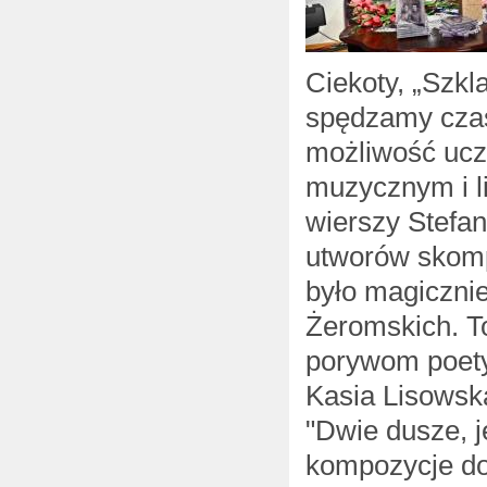
Ciekoty, „Szkl
spędzamy czas
możliwość ucz
muzycznym i li
wierszy Stefa
utworów skom
było magicznie
Żeromskich. T
porywom poety
Kasia Lisowsk
"Dwie dusze, je
kompozycje do