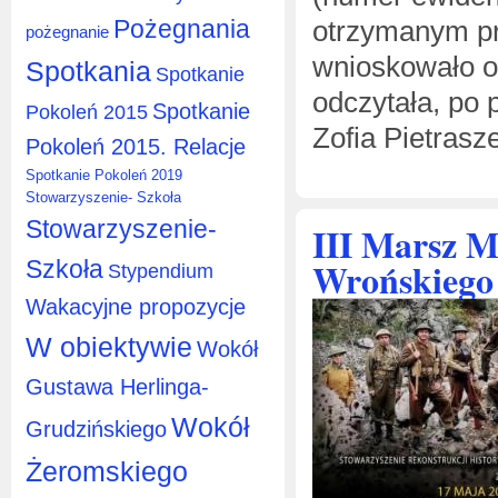
Pożegnania
otrzymanym pr
pożegnanie
wnioskowało o 
Spotkania
Spotkanie
odczytała, po
Spotkanie
Pokoleń 2015
Zofia Pietrasz
Pokoleń 2015. Relacje
Spotkanie Pokoleń 2019
Stowarzyszenie- Szkoła
Stowarzyszenie-
III Marsz M
Wrońskiego
Szkoła
Stypendium
Wakacyjne propozycje
W obiektywie
Wokół
Gustawa Herlinga-
Wokół
Grudzińskiego
Żeromskiego