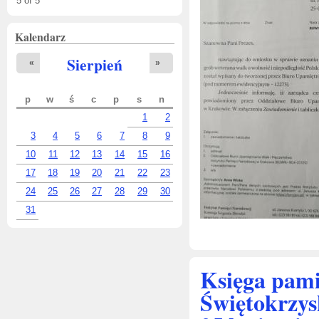
5
of
5
Kalendarz
Sierpień
«
»
p
w
ś
c
p
s
n
1
2
3
4
5
6
7
8
9
10
11
12
13
14
15
16
17
18
19
20
21
22
23
24
25
26
27
28
29
30
31
Księga pam
Świętokrzys