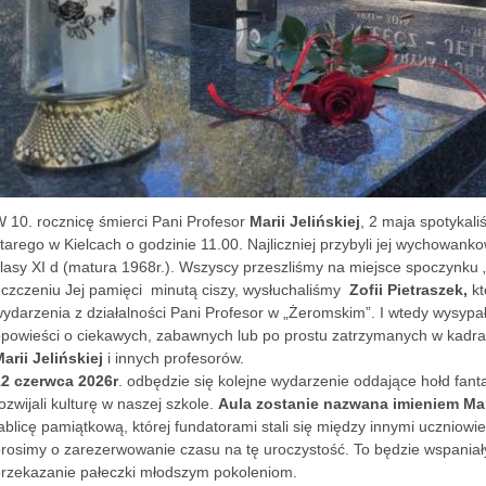
 10. rocznicę śmierci Pani Profesor
Marii Jelińskiej
, 2 maja spotykal
tarego w Kielcach o godzinie 11.00. Najliczniej przybyli jej wychowanko
lasy XI d (matura 1968r.). Wszyscy przeszliśmy na miejsce spoczynku „
czczeniu Jej pamięci minutą ciszy, wysłuchaliśmy
Zofii Pietraszek,
kt
ydarzenia z działalności Pani Profesor w „Żeromskim”. I wtedy wysyp
powieści o ciekawych, zabawnych lub po prostu zatrzymanych w kadr
arii Jelińskiej
i innych profesorów.
12 czerwca 2026r
. odbędzie się kolejne wydarzenie oddające hołd fant
ozwijali kulturę w naszej szkole.
Aula zostanie nazwana imieniem Mari
ablicę pamiątkową, której fundatorami stali się między innymi uczniowie
rosimy o zarezerwowanie czasu na tę uroczystość. To będzie wspaniały
rzekazanie pałeczki młodszym pokoleniom.