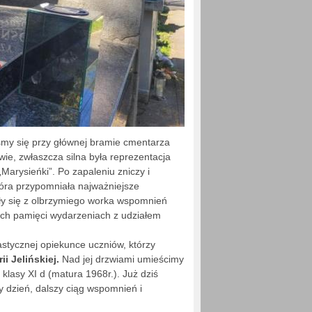
iśmy się przy głównej bramie cmentarza
wie, zwłaszcza silna była reprezentacja
Marysieńki”. Po zapaleniu zniczy i
óra przypomniała najważniejsze
ały się z olbrzymiego worka wspomnień
ach pamięci wydarzeniach z udziałem
astycznej opiekunce uczniów, którzy
i Jelińskiej.
Nad jej drzwiami umieścimy
 klasy XI d (matura 1968r.). Już dziś
 dzień, dalszy ciąg wspomnień i