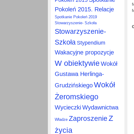
f
Pokoleń 2015. Relacje
f
Spotkanie Pokoleń 2019
Stowarzyszenie- Szkoła
Stowarzyszenie-
Szkoła
Stypendium
Wakacyjne propozycje
W obiektywie
Wokół
Gustawa Herlinga-
Wokół
Grudzińskiego
Żeromskiego
Wycieczki
Wydawnictwa
Z
Zaproszenie
Władze
życia