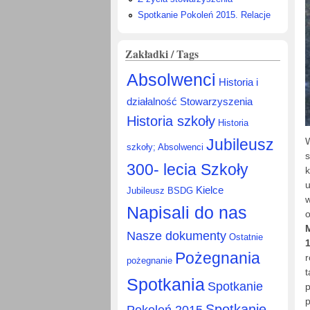
Spotkanie Pokoleń 2015. Relacje
Zakładki / Tags
Absolwenci
Historia i
działalność Stowarzyszenia
Historia szkoły
Historia
Jubileusz
W
szkoły; Absolwenci
s
300- lecia Szkoły
k
u
Kielce
Jubileusz BSDG
w
Napisali do nas
o
M
Nasze dokumenty
Ostatnie
Pożegnania
r
pożegnanie
t
Spotkania
Spotkanie
p
p
Spotkanie
Pokoleń 2015