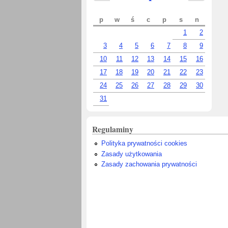
p
w
ś
c
p
s
n
1
2
3
4
5
6
7
8
9
10
11
12
13
14
15
16
17
18
19
20
21
22
23
24
25
26
27
28
29
30
31
Regulaminy
Polityka prywatności cookies
Zasady użytkowania
Zasady zachowania prywatności