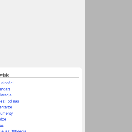
wisie
ualności
endarz
laracja
szli od nas
ntarze
umenty
dze
as
ileusz 300-lecia