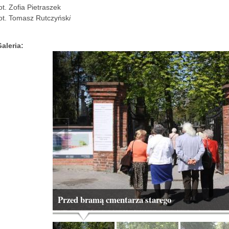
ot. Zofia Pietraszek
ot. Tomasz Rutczyńsk
i
Galeria:
Przed bramą cmentarza starego