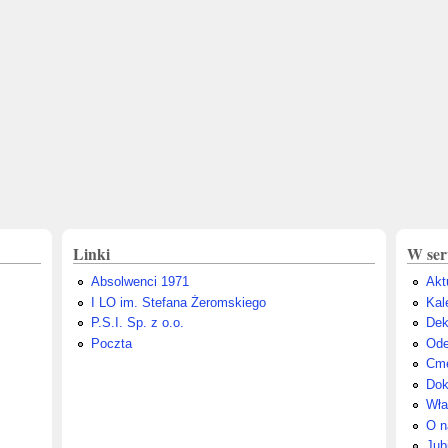
Linki
W ser
Absolwenci 1971
Akt
I LO im. Stefana Żeromskiego
Kal
P.S.I. Sp. z o.o.
Dek
Poczta
Ode
Cme
Dok
Wła
O n
Jub