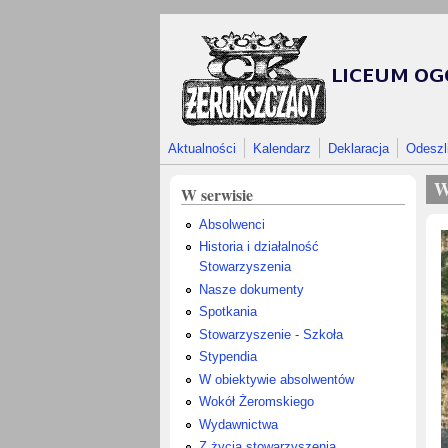
Przejdź do treści
Aktualności
Kalendarz
Deklaracja
Odeszl
W
W serwisie
Absolwenci
Historia i działalność
Stowarzyszenia
Nasze dokumenty
Spotkania
Stowarzyszenie - Szkoła
Stypendia
W obiektywie absolwentów
Wokół Żeromskiego
Wydawnictwa
Z życia stowarzyszenia