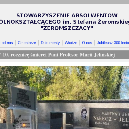
i od nas
Cmentarze
Dokumenty
Władze
O nas
Jubileusz 300-lecia
 10. rocznicę śmierci Pani Profesor Marii Jelińskiej