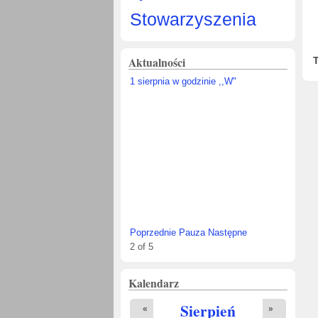
Stowarzyszenia
Aktualności
1 sierpnia w godzinie ,,W"
Zmarł ZBIGNI
Poprzednie
Pauza
Następne
5
of
5
Kalendarz
Sierpień
«
»