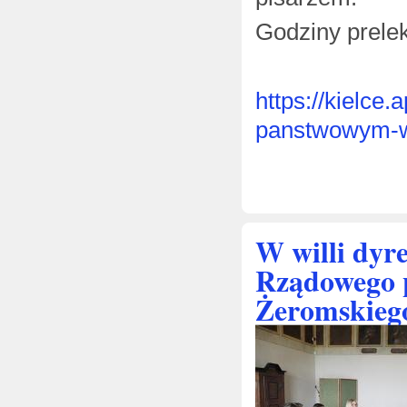
Godziny prelek
https://kielce
panstwowym-w-
W willi dyr
Rządowego 
Żeromskieg