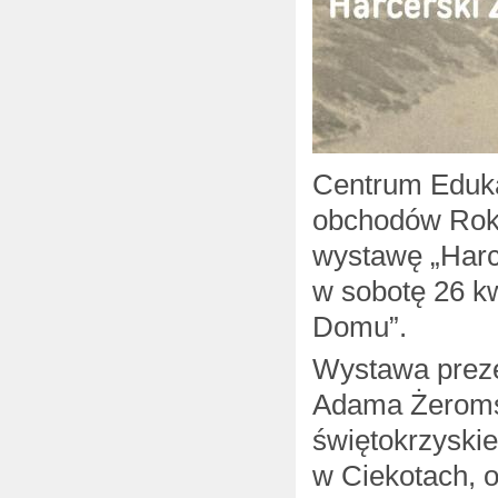
Centrum Eduka
obchodów Roku
wystawę „Harc
w sobotę 26 kw
Domu”.
Wystawa preze
Adama Żeromsk
świętokrzyski
w Ciekotach, o