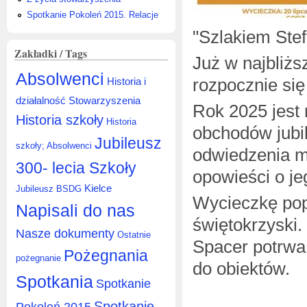
Spotkanie Pokoleń 2015. Relacje
"Szlakiem Ste
Zakładki / Tags
Już w najbliższ
Absolwenci
rozpocznie się
Historia i
działalność Stowarzyszenia
Rok 2025 jest
Historia szkoły
Historia
obchodów jubi
Jubileusz
szkoły; Absolwenci
odwiedzenia m
300- lecia Szkoły
opowieści o je
Kielce
Jubileusz BSDG
Wycieczkę pop
Napisali do nas
świętokrzyski.
Nasze dokumenty
Ostatnie
Spacer potrwa 
Pożegnania
pożegnanie
do obiektów.
Spotkania
Spotkanie
Spotkanie
Pokoleń 2015