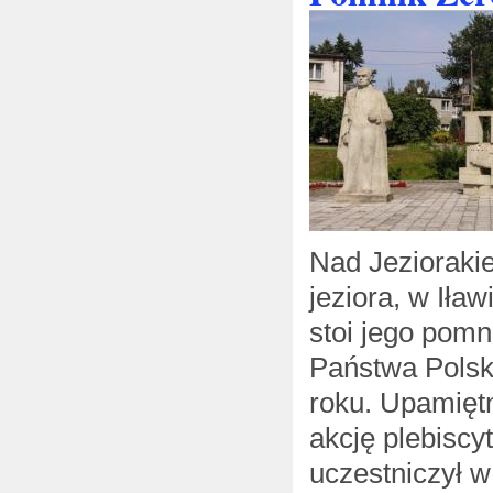
Nad Jezioraki
jeziora, w Iła
stoi jego pomn
Państwa Polski
roku. Upamięt
akcję plebiscy
uczestniczył 