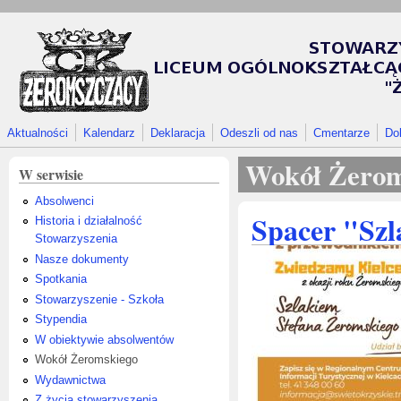
Przejdź do treści
Aktualności
Kalendarz
Deklaracja
Odeszli od nas
Cmentarze
Do
Wokół Żerom
W serwisie
Absolwenci
Spacer "Szl
Historia i działalność
Stowarzyszenia
Nasze dokumenty
Spotkania
Stowarzyszenie - Szkoła
Stypendia
W obiektywie absolwentów
Wokół Żeromskiego
Wydawnictwa
Z życia stowarzyszenia