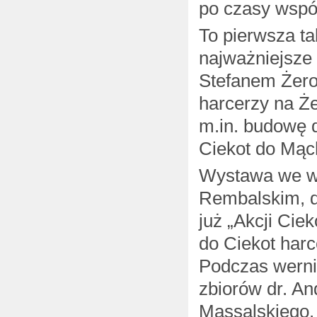
po czasy wspó
To pierwsza ta
najważniejsze
Stefanem Żero
harcerzy na Ż
m.in. budowę 
Ciekot do Mąc
Wystawa we w
Rembalskim, d
już „Akcji Cie
do Ciekot harc
Podczas werni
zbiorów dr. A
Massalskiego.