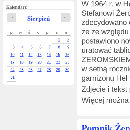
W 1964 r. w He
Kalendarz
Stefanowi Żer
Sierpień
«
»
zdecydowano o
że ze względu 
p
w
ś
c
p
s
n
postawiono no
1
2
3
4
5
6
7
8
9
uratować tabl
10
11
12
13
14
15
16
ZEROMSKIEM
17
18
19
20
21
22
23
w setną roczni
24
25
26
27
28
29
30
garnizonu Hel 
31
Zdjęcie i teks
Więcej można 
Pomnik Żer