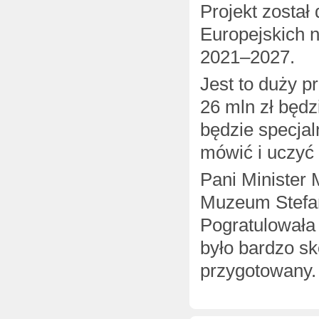
Projekt zosta
Europejskich n
2021–2027.
Jest to duży p
26 mln zł będ
będzie specjal
mówić i uczyć
Pani Minister
Muzeum Stefan
Pogratulowała 
było bardzo s
przygotowany.