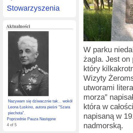
Stowarzyszenia
Aktualności
W parku nieda
żagla. Jest o
który kilkakro
Wizyty Żerom
utworami liter
morza” napisa
Nazywam się dziwacznie tak... wokół
która w całośc
Leona Łuskino, autora pieśni "Szara
piechota".
napisaną w 191
Poprzednie
Pauza
Następne
nadmorską.
4
of
5