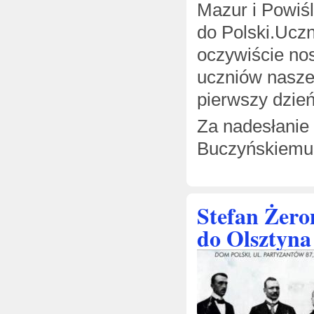
Mazur i Powiś
do Polski.Ucz
oczywiście no
uczniów nasze
pierwszy dzień
Za nadesłanie
Buczyńskiemu
Stefan Żero
do Olsztyna