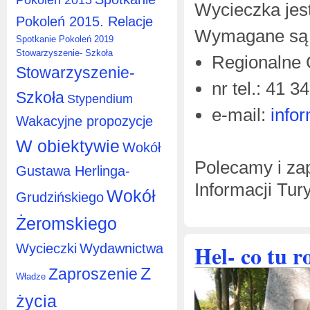
Wycieczka jest
Pokoleń 2015. Relacje
Wymagane są 
Spotkanie Pokoleń 2019
Stowarzyszenie- Szkoła
Regionalne 
Stowarzyszenie-
nr tel.: 41 3
Szkoła
Stypendium
e-mail:
info
Wakacyjne propozycje
W obiektywie
Wokół
Polecamy i z
Gustawa Herlinga-
Informacji Tur
Wokół
Grudzińskiego
Żeromskiego
Hel- co tu r
Wycieczki
Wydawnictwa
Z
Zaproszenie
Władze
życia