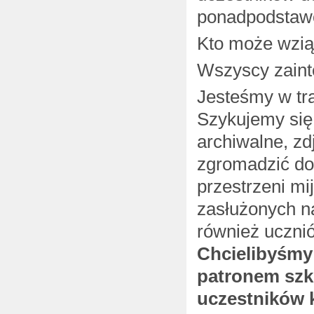
ponadpodstaw
Kto może wzią
Wszyscy zaint
Jesteśmy w tra
Szykujemy się
archiwalne, zd
zgromadzić do
przestrzeni mi
zasłużonych n
również uczni
Chcielibyśmy
patronem szko
uczestników 