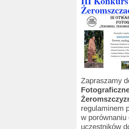
III Konkurs
Żeromszcza
Zapraszamy 
Fotograficzn
Żeromszczyz
regulaminem p
w porównaniu 
uczestników d