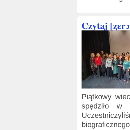
Czytaj [ʐɛrɔ
Piątkowy wie
spędziło w 
Uczestniczy
biograficzneg