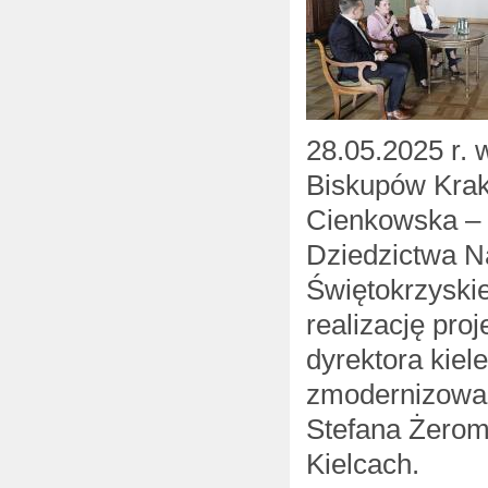
28.05.2025 r
Biskupów Krak
Cienkowska – p
Dziedzictwa 
Świętokrzyskie
realizację pro
dyrektora kie
zmodernizowa
Stefana Żero
Kielcach.