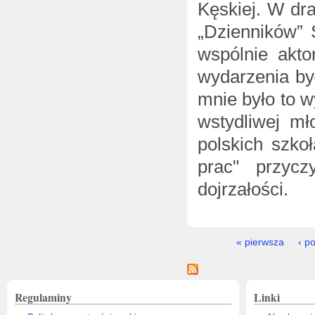
Kęskiej. W dr
„Dzienników” 
wspólnie akt
wydarzenia by
mnie było to 
wstydliwej m
polskich szko
prac" przycz
dojrzałości.
Strony
« pierwsza
‹ p
Regulaminy
Linki