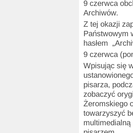
9 czerwca obc
Archiwów.
Z tej okazji 
Państwowym w 
hasłem „Archi
9 czerwca (pon
Wpisując się 
ustanowionego
pisarza, podc
zobaczyć oryg
Żeromskiego o
towarzyszyć bę
multimedialną
pisarzem.